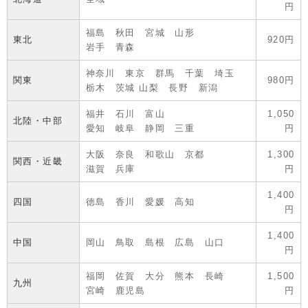
円
福島 秋田 宮城 山形
東北
920円
岩手 青森
神奈川 東京 群馬 千葉 埼玉
関東
980円
栃木 茨城 山梨 長野 新潟
福井 石川 富山
1,050
北陸・中部
愛知 岐阜 静岡 三重
円
大阪 奈良 和歌山 京都
1,300
関西・近畿
滋賀 兵庫
円
1,400
四国
徳島 香川 愛媛 高知
円
1,400
中国
岡山 鳥取 島根 広島 山口
円
福岡 佐賀 大分 熊本 長崎
1,500
九州
宮崎 鹿児島
円