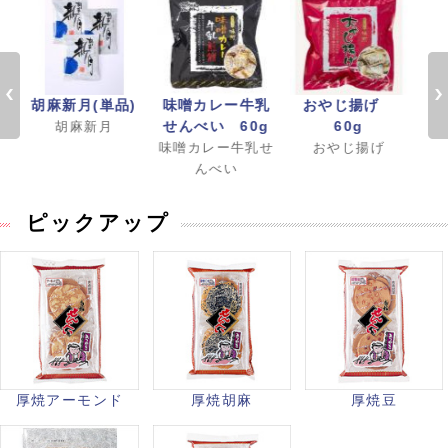
)
胡麻新月(単品)
味噌カレー牛乳
おやじ揚げ
胡
せんべい 60g
60g
胡麻新月
味噌カレー牛乳せ
おやじ揚げ
んべい
ピックアップ
厚焼アーモンド
厚焼胡麻
厚焼豆