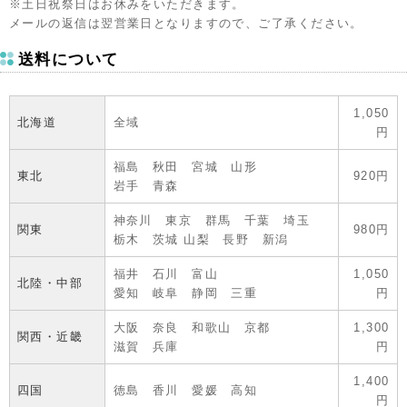
※土日祝祭日はお休みをいただきます。
メールの返信は翌営業日となりますので、ご了承ください。
送料について
1,050
北海道
全域
円
福島 秋田 宮城 山形
東北
920円
岩手 青森
神奈川 東京 群馬 千葉 埼玉
関東
980円
栃木 茨城 山梨 長野 新潟
福井 石川 富山
1,050
北陸・中部
愛知 岐阜 静岡 三重
円
大阪 奈良 和歌山 京都
1,300
関西・近畿
滋賀 兵庫
円
1,400
四国
徳島 香川 愛媛 高知
円