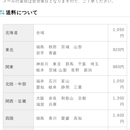
メールの返信は翌営業日となりますので、ご了承ください。
送料について
1,050
北海道
全域
円
福島 秋田 宮城 山形
東北
920円
岩手 青森
神奈川 東京 群馬 千葉 埼玉
関東
980円
栃木 茨城 山梨 長野 新潟
福井 石川 富山
1,050
北陸・中部
愛知 岐阜 静岡 三重
円
大阪 奈良 和歌山 京都
1,300
関西・近畿
滋賀 兵庫
円
1,400
四国
徳島 香川 愛媛 高知
円