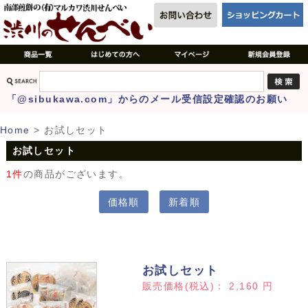
「@sibukawa.com」からのメール受信設定確認のお願い
Home
>
お試しセット
お試しセット
1件
の商品がございます。
価格順
新着順
お試しセット
販売価格(税込)：
2,160
円