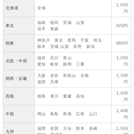
1,050
北海道
全域
円
福島 秋田 宮城 山形
東北
920円
岩手 青森
神奈川 東京 群馬 千葉 埼玉
関東
980円
栃木 茨城 山梨 長野 新潟
福井 石川 富山
1,050
北陸・中部
愛知 岐阜 静岡 三重
円
大阪 奈良 和歌山 京都
1,300
関西・近畿
滋賀 兵庫
円
1,400
四国
徳島 香川 愛媛 高知
円
1,400
中国
岡山 鳥取 島根 広島 山口
円
福岡 佐賀 大分 熊本 長崎
1,500
九州