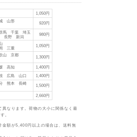
1,050円
城 山形
920円
群馬 千葉 埼玉
980円
梨 長野 新潟
山
1,050円
岡 三重
歌山 京都
1,300円
媛 高知
1,400円
根 広島 山口
1,400円
分 熊本 長崎
1,500円
2,660円
て異なります。荷物の大小に関係なく最
ます。
金額が5,400円以上の場合は、送料無