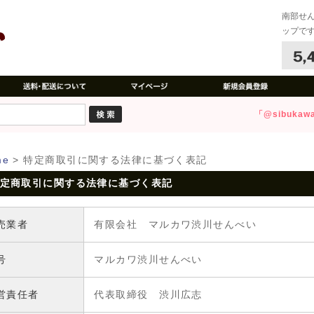
南部せ
ップで
「@sibuk
me
>
特定商取引に関する法律に基づく表記
定商取引に関する法律に基づく表記
売業者
有限会社 マルカワ渋川せんべい
号
マルカワ渋川せんべい
営責任者
代表取締役 渋川広志