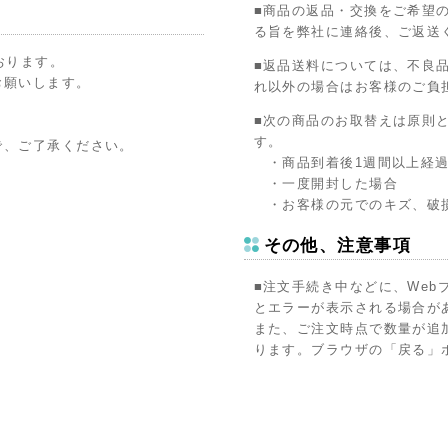
■商品の返品・交換をご希望
る旨を弊社に連絡後、ご返送
おります。
■返品送料については、不良
お願いします。
れ以外の場合はお客様のご負
■次の商品のお取替えは原則
。
す。
で、ご了承ください。
・商品到着後1週間以上経過
・一度開封した場合
・お客様の元でのキズ、破
その他、注意事項
■注文手続き中などに、Web
とエラーが表示される場合が
また、ご注文時点で数量が追
ります。ブラウザの「戻る」