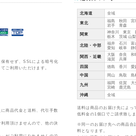
北海道
全域
福島 秋田 宮
東北
岩手 青森
神奈川 東京 
関東
栃木 茨城 山
福井 石川 富
北陸・中部
愛知 岐阜 静
大阪 奈良 和
関西・近畿
滋賀 兵庫
保有せず、SSLによる暗号化
四国
徳島 香川 愛
してご利用いただけます。
中国
岡山 鳥取 島
福岡 佐賀 大
九州
宮崎 鹿児島
沖縄
全域
送料は商品のお届け先によっ
員に商品代金と送料、代引手数
低料金の1個口でご請求致し
ご利用頂けませんので、他の決
※同一のお届け先への商品合計
料となります。
換」がご利用になれませんので