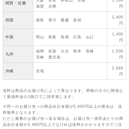
大阪 奈良 和歌山 京都
1,300
関西・近畿
滋賀 兵庫
円
1,400
四国
徳島 香川 愛媛 高知
円
1,400
中国
岡山 鳥取 島根 広島 山口
円
福岡 佐賀 大分 熊本 長崎
1,500
九州
宮崎 鹿児島
円
2,660
沖縄
全域
円
送料は商品のお届け先によって異なります。荷物の大小に関係な
く最低料金の1個口でご請求致します。
※同一のお届け先への商品合計金額が5,400円以上の場合は、送
料無料となります。
ただし複数のお届け先へ送る場合は、お届け先一箇所あたりの商
品合計金額が5,400円以上でなければ送料がかかりますのでご注