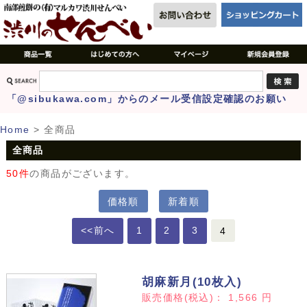
「@sibukawa.com」からのメール受信設定確認のお願い
Home
>
全商品
全商品
50件
の商品がございます。
価格順
新着順
<<前へ
1
2
3
4
胡麻新月(10枚入)
販売価格(税込)：
1,566
円