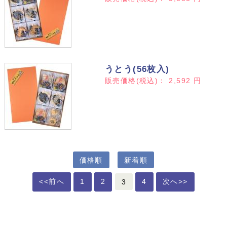
うとう(56枚入)
販売価格(税込)：
2,592
円
価格順
新着順
<<前へ
1
2
3
4
次へ>>