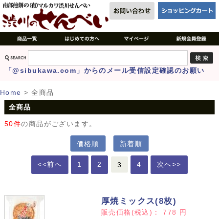
「@sibukawa.com」からのメール受信設定確認のお願い
Home
>
全商品
全商品
50件
の商品がございます。
価格順
新着順
<<前へ
1
2
3
4
次へ>>
厚焼ミックス(8枚)
販売価格(税込)：
778
円