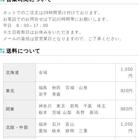
ネットでのご注文は24時間受け付けております。
お電話でのお問合せは下記の時間帯にお願いします。
平日 8：30～17：00
※土日祝祭日はお休みをいただきます。
メールの返信は翌営業日となりますので、ご了承ください。
送料について
1,050
北海道
全域
円
福島 秋田 宮城 山形
東北
920円
岩手 青森
神奈川 東京 群馬 千葉 埼玉
関東
980円
栃木 茨城 山梨 長野 新潟
福井 石川 富山
1,050
北陸・中部
愛知 岐阜 静岡 三重
円