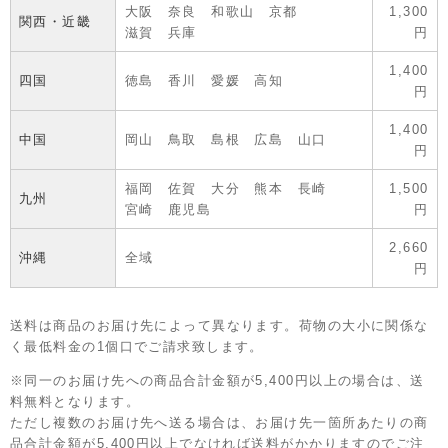
大阪 奈良 和歌山 京都
1,300
関西・近畿
滋賀 兵庫
円
1,400
四国
徳島 香川 愛媛 高知
円
1,400
中国
岡山 鳥取 島根 広島 山口
円
福岡 佐賀 大分 熊本 長崎
1,500
九州
宮崎 鹿児島
円
2,660
沖縄
全域
円
送料は商品のお届け先によって異なります。荷物の大小に関係な
く最低料金の1個口でご請求致します。
※同一のお届け先への商品合計金額が5,400円以上の場合は、送
料無料となります。
ただし複数のお届け先へ送る場合は、お届け先一箇所あたりの商
品合計金額が5,400円以上でなければ送料がかかりますのでご注