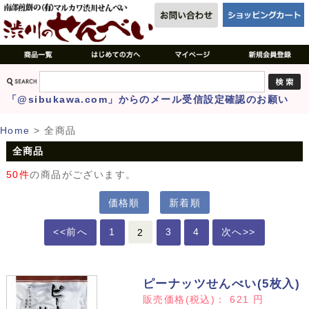
「@sibukawa.com」からのメール受信設定確認のお願い
Home
>
全商品
全商品
50件
の商品がございます。
価格順
新着順
<<前へ
1
2
3
4
次へ>>
ピーナッツせんべい(5枚入)
販売価格(税込)：
621
円