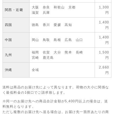
大阪 奈良 和歌山 京都
1,300
関西・近畿
滋賀 兵庫
円
1,400
四国
徳島 香川 愛媛 高知
円
1,400
中国
岡山 鳥取 島根 広島 山口
円
福岡 佐賀 大分 熊本 長崎
1,500
九州
宮崎 鹿児島
円
2,660
沖縄
全域
円
送料は商品のお届け先によって異なります。荷物の大小に関係な
く最低料金の1個口でご請求致します。
※同一のお届け先への商品合計金額が5,400円以上の場合は、送
料無料となります。
ただし複数のお届け先へ送る場合は、お届け先一箇所あたりの商