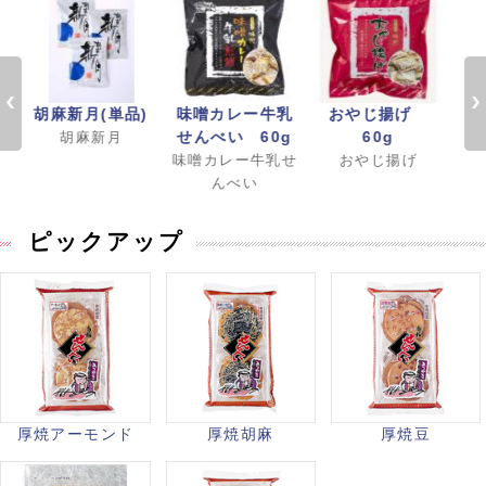
)
胡麻新月(単品)
味噌カレー牛乳
おやじ揚げ
胡
せんべい 60g
60g
胡麻新月
味噌カレー牛乳せ
おやじ揚げ
んべい
ピックアップ
厚焼アーモンド
厚焼胡麻
厚焼豆