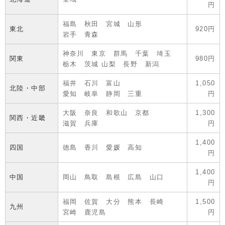
円
福島 秋田 宮城 山形
東北
920円
岩手 青森
神奈川 東京 群馬 千葉 埼玉
関東
980円
栃木 茨城 山梨 長野 新潟
福井 石川 富山
1,050
北陸・中部
愛知 岐阜 静岡 三重
円
大阪 奈良 和歌山 京都
1,300
関西・近畿
滋賀 兵庫
円
1,400
四国
徳島 香川 愛媛 高知
円
1,400
中国
岡山 鳥取 島根 広島 山口
円
福岡 佐賀 大分 熊本 長崎
1,500
九州
宮崎 鹿児島
円