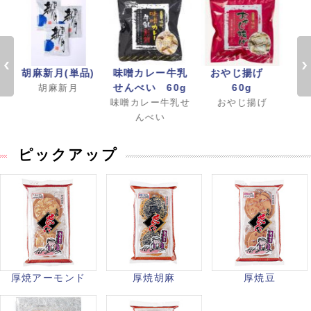
)
胡麻新月(単品)
味噌カレー牛乳
おやじ揚げ
胡
せんべい 60g
60g
胡麻新月
味噌カレー牛乳せ
おやじ揚げ
んべい
ピックアップ
厚焼アーモンド
厚焼胡麻
厚焼豆