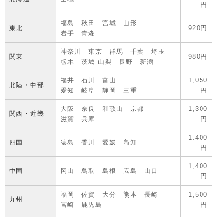
円
福島 秋田 宮城 山形
東北
920円
岩手 青森
神奈川 東京 群馬 千葉 埼玉
関東
980円
栃木 茨城 山梨 長野 新潟
福井 石川 富山
1,050
北陸・中部
愛知 岐阜 静岡 三重
円
大阪 奈良 和歌山 京都
1,300
関西・近畿
滋賀 兵庫
円
1,400
四国
徳島 香川 愛媛 高知
円
1,400
中国
岡山 鳥取 島根 広島 山口
円
福岡 佐賀 大分 熊本 長崎
1,500
九州
宮崎 鹿児島
円