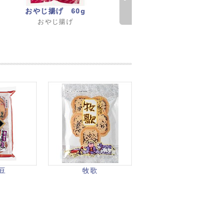
おやじ揚げ 60g
胡麻新月ラスク(単品)
おやじ揚げ
胡麻新月ラスク
豆
牧歌