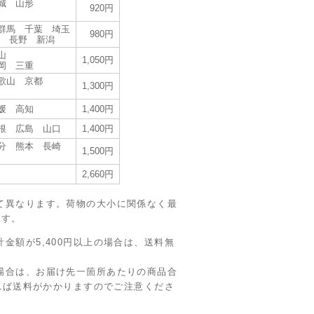
城 山形
920円
群馬 千葉 埼玉
980円
梨 長野 新潟
山
1,050円
岡 三重
歌山 京都
1,300円
媛 高知
1,400円
根 広島 山口
1,400円
分 熊本 長崎
1,500円
2,660円
て異なります。荷物の大小に関係なく最
ます。
金額が5,400円以上の場合は、送料無
場合は、お届け先一箇所あたりの商品合
ければ送料がかかりますのでご注意くださ