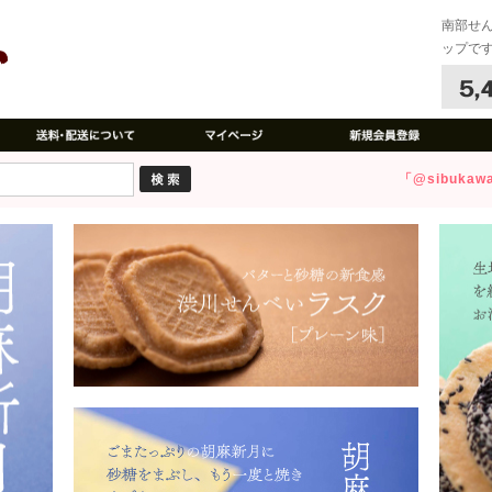
南部せ
ップで
「@sibuk