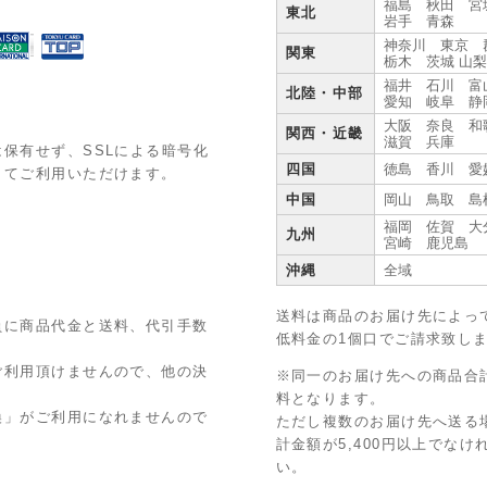
福島 秋田 宮
東北
岩手 青森
神奈川 東京 
関東
栃木 茨城 山
福井 石川 富
北陸・中部
愛知 岐阜 静
大阪 奈良 和
関西・近畿
滋賀 兵庫
保有せず、SSLによる暗号化
四国
徳島 香川 愛
してご利用いただけます。
中国
岡山 鳥取 島
福岡 佐賀 大
九州
宮崎 鹿児島
沖縄
全域
送料は商品のお届け先によっ
員に商品代金と送料、代引手数
低料金の1個口でご請求致し
ご利用頂けませんので、他の決
※同一のお届け先への商品合計
料となります。
換」がご利用になれませんので
ただし複数のお届け先へ送る
計金額が5,400円以上でな
い。