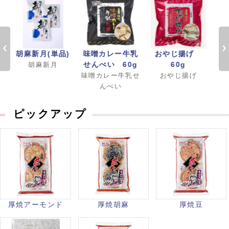
)
胡麻新月(単品)
味噌カレー牛乳
おやじ揚げ
胡
せんべい 60g
60g
胡麻新月
味噌カレー牛乳せ
おやじ揚げ
んべい
ピックアップ
厚焼アーモンド
厚焼胡麻
厚焼豆