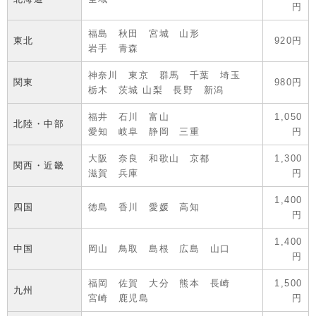
円
福島 秋田 宮城 山形
東北
920円
岩手 青森
神奈川 東京 群馬 千葉 埼玉
関東
980円
栃木 茨城 山梨 長野 新潟
福井 石川 富山
1,050
北陸・中部
愛知 岐阜 静岡 三重
円
大阪 奈良 和歌山 京都
1,300
関西・近畿
滋賀 兵庫
円
1,400
四国
徳島 香川 愛媛 高知
円
1,400
中国
岡山 鳥取 島根 広島 山口
円
福岡 佐賀 大分 熊本 長崎
1,500
九州
宮崎 鹿児島
円